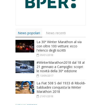
News popolari
News recenti
La 30ª Winter Marathon al via
con oltre 100 vetture: ecco
l'elenco degli iscritti
09/01/2018
#WinterMarathon2018 dal 18 al
21 gennaio a Campiglio: scopri
le novità della 30ª edizione
13/09/2017
La Fiat 508 S del 1933 di Riboldi-
Sabbadini conquista la Winter
Marathon 2018
21/01/2018