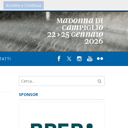
Accetta e Continua
IT
/
UK
TATTI
SPONSOR