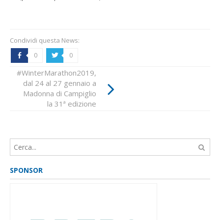
Condividi questa News:
0
0
b
a
Sala-Cioffi su Lancia
#WinterMarathon2019,
Aprilia del 1937
dal 24 al 27 gennaio a
vincono il Trofeo
Madonna di Campiglio
Eberhard sul lago
la 31ª edizione
ghiacciato
SPONSOR