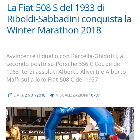
La Fiat 508 S del 1933 di
Riboldi-Sabbadini conquista la
Winter Marathon 2018
Avvincente il duello con Barcella-Ghidotti, al
secondo posto su Porsche 356 C Coupé del
1963; terzi assoluti Alberto Aliverti e Alberto
Maffi sulla loro Fiat 508 C del 1937
DATA
21/01/2018
VISUALIZZAZIONI
10787