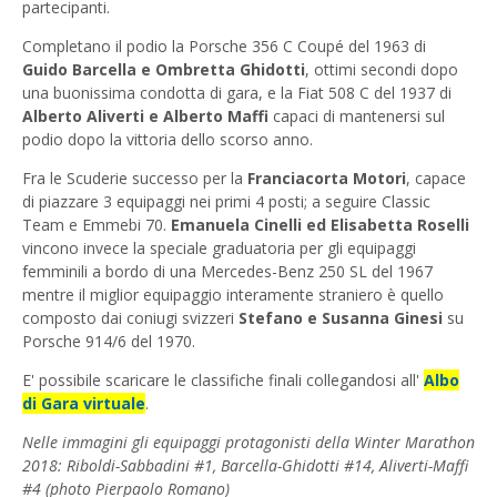
partecipanti.
Completano il podio la Porsche 356 C Coupé del 1963 di
Guido Barcella e Ombretta Ghidotti
, ottimi secondi dopo
una buonissima condotta di gara, e la Fiat 508 C del 1937 di
Alberto Aliverti e Alberto Maffi
capaci di mantenersi sul
podio dopo la vittoria dello scorso anno.
Fra le Scuderie successo per la
Franciacorta Motori
, capace
di piazzare 3 equipaggi nei primi 4 posti; a seguire Classic
Team e Emmebi 70.
Emanuela Cinelli ed Elisabetta Roselli
vincono invece la speciale graduatoria per gli equipaggi
femminili a bordo di una Mercedes-Benz 250 SL del 1967
mentre il miglior equipaggio interamente straniero è quello
composto dai coniugi svizzeri
Stefano e Susanna Ginesi
su
Porsche 914/6 del 1970.
E' possibile scaricare le classifiche finali collegandosi all'
Albo
di Gara virtuale
.
Nelle immagini gli equipaggi protagonisti della Winter Marathon
2018: Riboldi-Sabbadini #1, Barcella-Ghidotti #14, Aliverti-Maffi
#4 (photo Pierpaolo Romano)