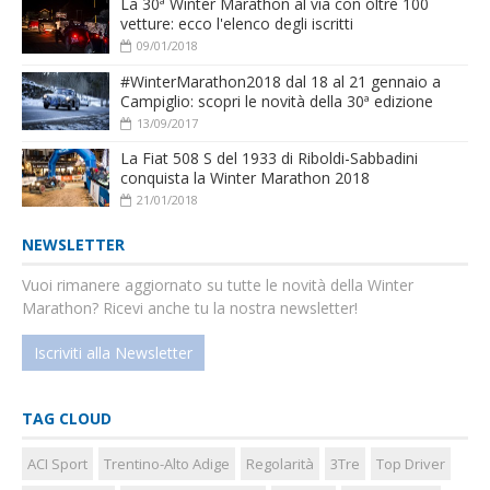
La 30ª Winter Marathon al via con oltre 100
vetture: ecco l'elenco degli iscritti
09/01/2018
#WinterMarathon2018 dal 18 al 21 gennaio a
Campiglio: scopri le novità della 30ª edizione
13/09/2017
La Fiat 508 S del 1933 di Riboldi-Sabbadini
conquista la Winter Marathon 2018
21/01/2018
NEWSLETTER
Vuoi rimanere aggiornato su tutte le novità della Winter
Marathon? Ricevi anche tu la nostra newsletter!
Iscriviti alla Newsletter
TAG CLOUD
ACI Sport
Trentino-Alto Adige
Regolarità
3Tre
Top Driver