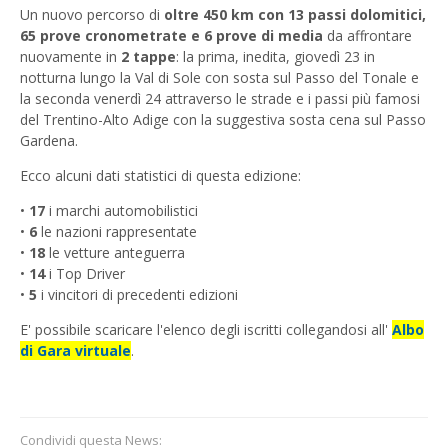
Un nuovo percorso di
oltre 450 km con 13 passi dolomitici,
65 prove cronometrate e 6 prove di media
da affrontare
nuovamente in
2 tappe
: la prima, inedita, giovedì 23 in
notturna lungo la Val di Sole con sosta sul Passo del Tonale e
la seconda venerdì 24 attraverso le strade e i passi più famosi
del Trentino-Alto Adige con la suggestiva sosta cena sul Passo
Gardena.
Ecco alcuni dati statistici di questa edizione:
•
17
i marchi automobilistici
•
6
le nazioni rappresentate
•
18
le vetture anteguerra
•
14
i Top Driver
•
5
i vincitori di precedenti edizioni
E' possibile scaricare l'elenco degli iscritti collegandosi all'
Albo
di Gara virtuale
.
Condividi questa News: