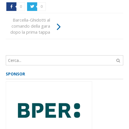
0
0
b
a
Barcella-Ghidotti al
Scopri il percorso
comando della gara
della Winter
dopo la prima tappa
Marathon 2020
SPONSOR