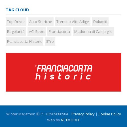
TAG CLOUD
Top Driver
Auto Storiche
Trentino-Alto Adige
Dolomiti
Regolarità
ACI Sport
Franciacorta
Madonna di Campiglio
Franciacorta Historic
3Tre
Winter Marathon © P.I. 02909080984
Privacy Policy
|
Cookie Policy
Web by
NETMOOLE