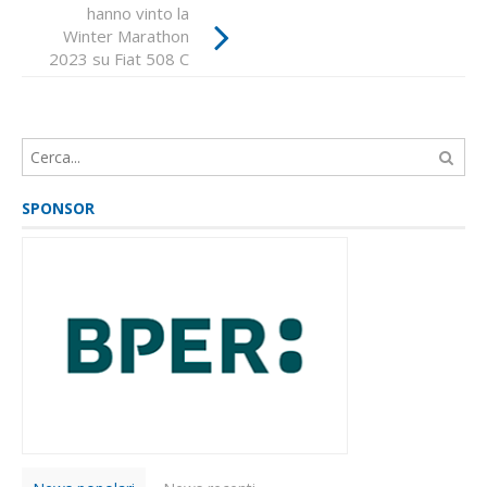
nastri di partenza
hanno vinto la
Winter Marathon
con 124 vetture:
2023 su Fiat 508 C
ecco l'elenco degli
iscritti
del 1938
SPONSOR