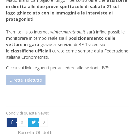
Madonna di Campiglio e lungo il percorso oltre che
assistere
in diretta alle due prove spettacolo di sabato 21 sul
lago ghiacciato con le immagini e le interviste ai
protagonisti
.
Tramite il sito internet
wintermarathon.it
sarà infine possibile
monitorare in tempo reale sia il
posizionamento delle
vetture in gara
grazie al servizio di BE Traced sia
le
classifiche ufficiali
curate come sempre dalla Federazione
Italiana Cronometristi.
Clicca sui link seguenti per accedere alle sezioni LIVE:
Condividi questa News:
0
0
b
a
Barcella-Ghidotti
La 35ª edizione ai