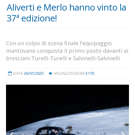
Aliverti e Merlo hanno vinto la
37ª edizione!
Con un colpo di scena finale l'equipaggio
mantovano conquista il primo posto davanti ai
bresciani Turelli-Turelli e Salvinelli-Salvinelli
DATA
26/01/2025
VISUALIZZAZIONI
5170