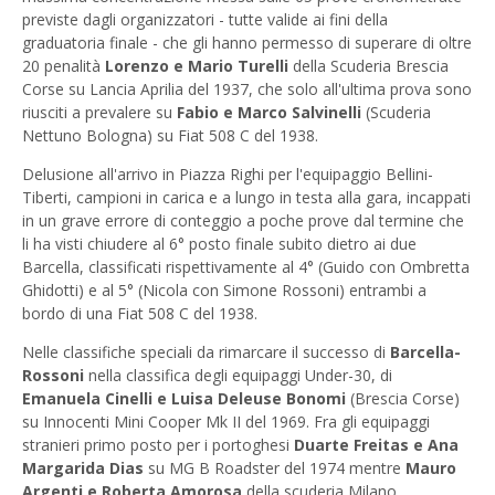
previste dagli organizzatori - tutte valide ai fini della
graduatoria finale - che gli hanno permesso di superare di oltre
20 penalità
Lorenzo e Mario Turelli
della Scuderia Brescia
Corse su Lancia Aprilia del 1937, che solo all'ultima prova sono
riusciti a prevalere su
Fabio e Marco Salvinelli
(Scuderia
Nettuno Bologna) su Fiat 508 C del 1938.
Delusione all'arrivo in Piazza Righi per l'equipaggio Bellini-
Tiberti, campioni in carica e a lungo in testa alla gara, incappati
in un grave errore di conteggio a poche prove dal termine che
li ha visti chiudere al 6° posto finale subito dietro ai due
Barcella, classificati rispettivamente al 4° (Guido con Ombretta
Ghidotti) e al 5° (Nicola con Simone Rossoni) entrambi a
bordo di una Fiat 508 C del 1938.
Nelle classifiche speciali da rimarcare il successo di
Barcella-
Rossoni
nella classifica degli equipaggi Under-30, di
Emanuela Cinelli e Luisa Deleuse Bonomi
(Brescia Corse)
su Innocenti Mini Cooper Mk II del 1969. Fra gli equipaggi
stranieri primo posto per i portoghesi
Duarte Freitas e Ana
Margarida Dias
su MG B Roadster del 1974 mentre
Mauro
Argenti e Roberta Amorosa
della scuderia Milano