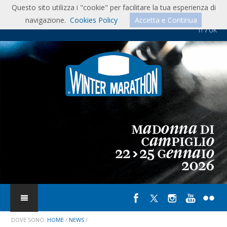
Questo sito utilizza i "cookie" per facilitare la tua esperienza di
01/03/2026:
AutoCapital 45° anno n° 3, marzo 2026 pag. 106-107
navigazione.
Cookies Policy
Accetta e Continua
IT
/
UK
26/02/2026:
Historic Motor Racing News, marzo 2026 pag. 16
14/02/2026:
Youngclassic anno 4 n° 30, febbraio/marzo 2026 pag. 12-
13
01/02/2026:
BRE n° 107, febbraio 2026 pag. 76-80
27/01/2026:
acisport.it
26/01/2026:
autodigestetclassic.wordpress.com
26/01/2026:
autorace.it
26/01/2026:
mattiperlecorse.com
26/01/2026:
milleitinerari.blogspot.com
DOVE SONO:
HOME
/
NEWS
/