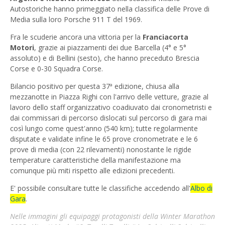
Autostoriche hanno primeggiato nella classifica delle Prove di
Media sulla loro Porsche 911 T del 1969.
Fra le scuderie ancora una vittoria per la
Franciacorta
Motori
, grazie ai piazzamenti dei due Barcella (4° e 5°
assoluto) e di Bellini (sesto), che hanno preceduto Brescia
Corse e 0-30 Squadra Corse.
Bilancio positivo per questa 37ª edizione, chiusa alla
mezzanotte in Piazza Righi con l'arrivo delle vetture, grazie al
lavoro dello staff organizzativo coadiuvato dai cronometristi e
dai commissari di percorso dislocati sul percorso di gara mai
così lungo come quest'anno (540 km); tutte regolarmente
disputate e validate infine le 65 prove cronometrate e le 6
prove di media (con 22 rilevamenti) nonostante le rigide
temperature caratteristiche della manifestazione ma
comunque più miti rispetto alle edizioni precedenti.
E' possibile consultare tutte le classifiche accedendo all'
Albo di
Gara
.
Nelle immagini gli equipaggi protagonisti della Winter Marathon