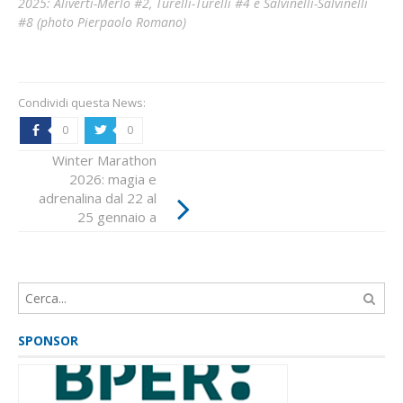
2025: Aliverti-Merlo #2, Turelli-Turelli #4 e Salvinelli-Salvinelli
#8 (photo Pierpaolo Romano)
Condividi questa News:
0
0
b
a
Winter Marathon
Turelli-Turelli
2026: magia e
vincono il Trofeo
adrenalina dal 22 al
Sparco sul lago
25 gennaio a
ghiacciato
Madonna di
Campiglio
SPONSOR