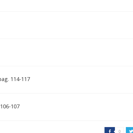
pag. 114-117
 106-107
0
b