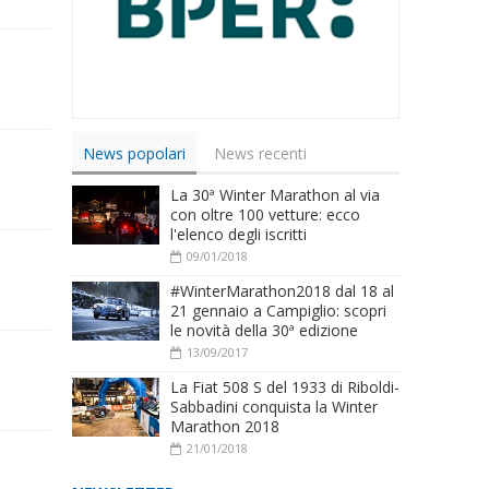
News popolari
News recenti
La 30ª Winter Marathon al via
con oltre 100 vetture: ecco
l'elenco degli iscritti
09/01/2018
#WinterMarathon2018 dal 18 al
21 gennaio a Campiglio: scopri
le novità della 30ª edizione
13/09/2017
La Fiat 508 S del 1933 di Riboldi-
Sabbadini conquista la Winter
Marathon 2018
21/01/2018