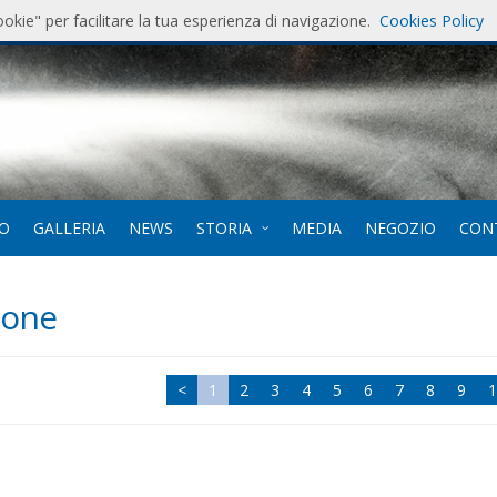
ookie" per facilitare la tua esperienza di navigazione.
Cookies Policy
7
. 12-
EO
GALLERIA
NEWS
STORIA
MEDIA
NEGOZIO
CON
ione
<
1
2
3
4
5
6
7
8
9
1