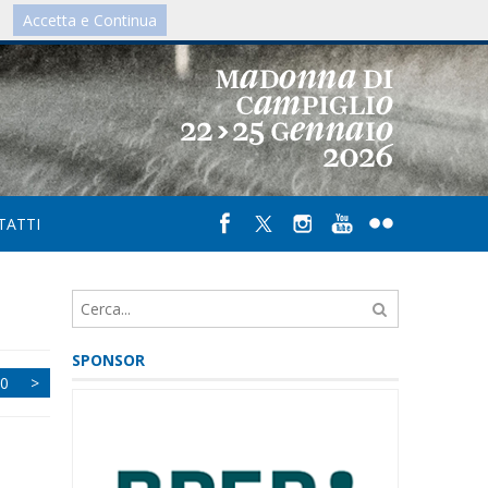
Accetta e Continua
IT
/
UK
TATTI
SPONSOR
0
>