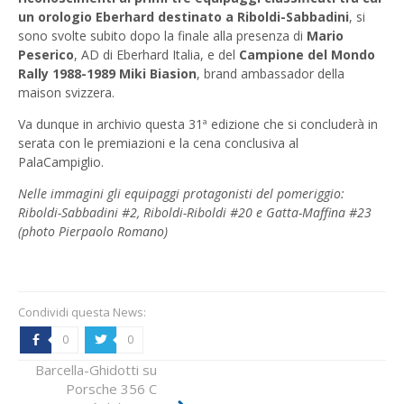
un orologio Eberhard destinato a Riboldi-Sabbadini
, si
sono svolte subito dopo la finale alla presenza di
Mario
Peserico
, AD di Eberhard Italia, e del
Campione del Mondo
Rally 1988-1989 Miki Biasion
, brand ambassador della
maison svizzera.
Va dunque in archivio questa 31ª edizione che si concluderà in
serata con le premiazioni e la cena conclusiva al
PalaCampiglio.
Nelle immagini gli equipaggi protagonisti del pomeriggio:
Riboldi-Sabbadini #2, Riboldi-Riboldi #20 e Gatta-Maffina #23
(photo Pierpaolo Romano)
Condividi questa News:
0
0
b
a
Barcella-Ghidotti su
A Spagnoli-Parisi su
Porsche 356 C
Fiat 508 C del 1938