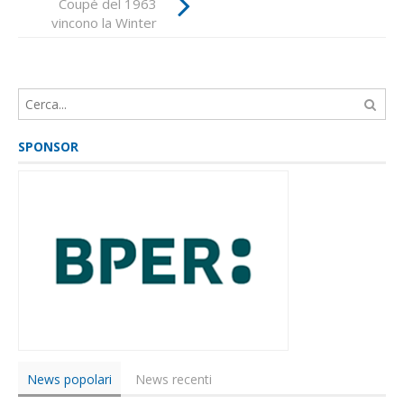
Coupé del 1963
la prima tappa
vincono la Winter
Marathon 2019
SPONSOR
News popolari
News recenti