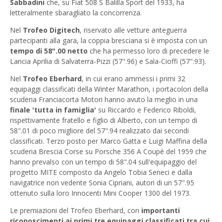
Sabbadini
che, su Fiat 508 S Balilla Sport del 1933, ha
letteralmente sbaragliato la concorrenza.
Nel
Trofeo Digitech
, riservato alle vetture anteguerra
partecipanti alla gara, la coppia bresciana si è imposta con un
tempo di 58".00 netto
che ha permesso loro di precedere le
Lancia Aprilia di Salvaterra-Pizzi (57".96) e Sala-Cioffi (57".93).
Nel
Trofeo Eberhard
, in cui erano ammessi i primi 32
equipaggi classificati della Winter Marathon, i portacolori della
scuderia Franciacorta Motori hanno avuto la meglio in una
finale 'tutta in famiglia'
su Riccardo e Federico Riboldi,
rispettivamente fratello e figlio di Alberto, con un tempo di
58".01 di poco migliore del 57".94 realizzato dai secondi
classificati. Terzo posto per Marco Gatta e Luigi Maffina della
scuderia Brescia Corse su Porsche 356 A Coupé del 1959 che
hanno prevalso con un tempo di 58".04 sull'equipaggio del
progetto MITE composto da Angelo Tobia Seneci e dalla
navigatrice non vedente Sonia Cipriani, autori di un 57".95
ottenuto sulla loro Innocenti Mini Cooper 1300 del 1973.
Le premiazioni del Trofeo Eberhard, con
importanti
riconoscimenti ai primi tre equipaggi classificati tra cui