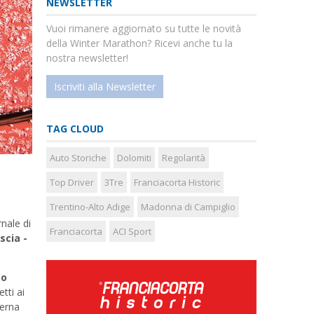
NEWSLETTER
ext
Vuoi rimanere aggiornato su tutte le novità
della Winter Marathon? Ricevi anche tu la
nostra newsletter!
Iscriviti alla Newsletter
TAG CLOUD
Auto Storiche
Dolomiti
Regolarità
Top Driver
3Tre
Franciacorta Historic
Trentino-Alto Adige
Madonna di Campiglio
nale di
Franciacorta
ACI Sport
scia -
mo
tti ai
derna