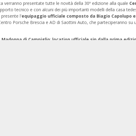
 verranno presentate tutte le novità della 30ª edizione alla quale
Ce
upporto tecnico e con alcuni dei più importanti modelli della casa tede
 presente l'
equipaggio ufficiale composto da Biagio Capolupo e
Centro Porsche Brescia e AD di Saottini Auto, che parteciperanno su 
a
Madonna di Campiglio
:
location ufficiale sin dalla prima edizi
 il fulcro della manifestazione ospitando tutti i concorrenti nei più
 punto di riferimento per gli appassionati che potranno assistere dal viv
marathon.it
e sui canali social di
Facebook
,
Instagram
e
Twitter
per s
rathon2018
.
0
b
tro Porsche Brescia Saottini la 30ª
edizione della Winter Marathon