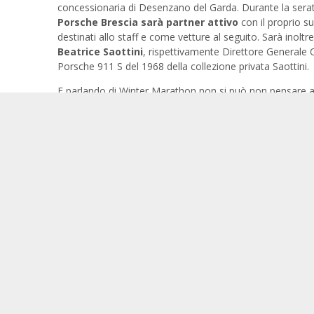
concessionaria di Desenzano del Garda. Durante la serata
Porsche Brescia sarà partner attivo
con il proprio s
destinati allo staff e come vetture al seguito. Sarà inoltre
Beatrice Saottini
, rispettivamente Direttore Generale 
Porsche 911 S del 1968 della collezione privata Saottini.
E parlando di Winter Marathon non si può non pensare 
1989
, la nota stazione sciistica rappresenterà nuovamente
caratteristici alberghi in centro al paese e costituendo il
spettacolo delle auto storiche nel week-end di gara.
E' possibile iscriversi e seguire l’
evento online
su
winter
tutte le novità e commentare con l’hashtag
#WinterMa
Condividi questa News:
#WinterMarathon2018 dal 18 al 21 gennaio a
Presentata al Cen
Campiglio: scopri le novità della 30ª edizione