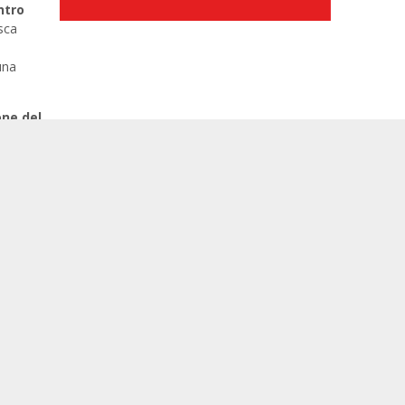
ntro
sca
una
one del
o allo
coprire
0
a