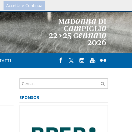
Accetta e Continua
IT
/
UK
TATTI
SPONSOR