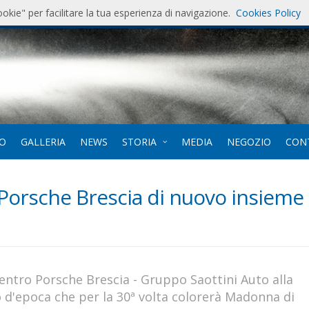
ookie" per facilitare la tua esperienza di navigazione.
Cookies Policy
7
. 12-
EO
GALLERIA
NEWS
STORIA
MEDIA
NEGOZIO
CON
Porsche Brescia di nuovo insieme
Centro Porsche Brescia - Gruppo Saottini Auto alla
 d'epoca che per la 30ª volta colorerà Madonna di